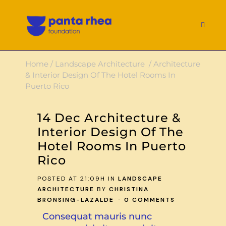
Home
/
Landscape Architecture
/
Architecture
& Interior Design Of The Hotel Rooms In
Puerto Rico
14 Dec
Architecture &
Interior Design Of The
Hotel Rooms In Puerto
Rico
POSTED AT 21:09H
IN
LANDSCAPE
ARCHITECTURE
BY
CHRISTINA
BRONSING-LAZALDE
0 COMMENTS
Consequat mauris nunc