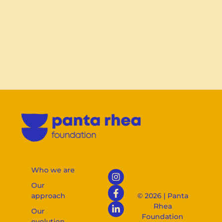
Who we are
Our
approach
© 2026 | Panta
Rhea
Our
Foundation
evolution